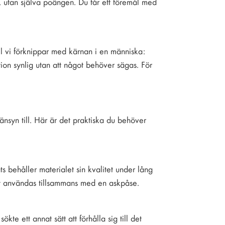
el, utan själva poängen. Du får ett föremål med
el vi förknippar med kärnan i en människa:
ion synlig utan att något behöver sägas. För
hänsyn till. Här är det praktiska du behöver
ats behåller materialet sin kvalitet under lång
tt användas tillsammans med en askpåse.
e ett annat sätt att förhålla sig till det