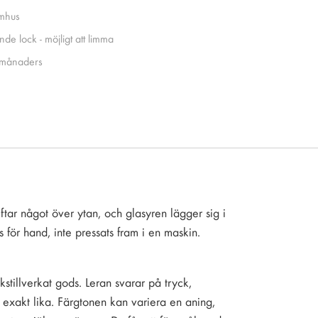
mhus
nde lock - möjligt att limma
månaders
tar något över ytan, och glasyren lägger sig i
s för hand, inte pressats fram i en maskin.
tillverkat gods. Leran svarar på tryck,
 exakt lika. Färgtonen kan variera en aning,