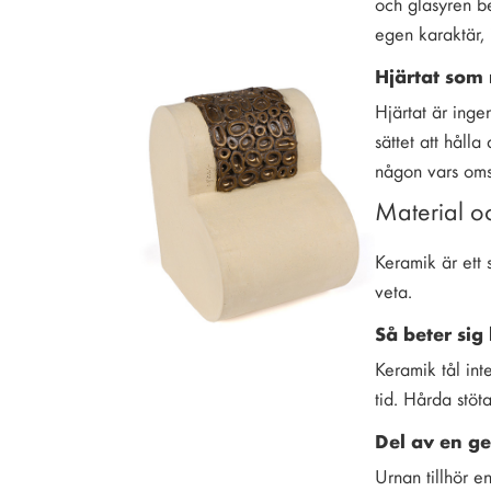
och glasyren be
egen karaktär, 
Hjärtat som
Hjärtat är inge
sättet att håll
någon vars oms
Material o
Keramik är ett 
veta.
Så beter sig
Keramik tål inte
tid. Hårda stö
Del av en g
Urnan tillhör e