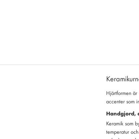
Keramikurna
Hjärtformen är 
accenter som in
Handgjord, d
Keramik som byg
temperatur och 