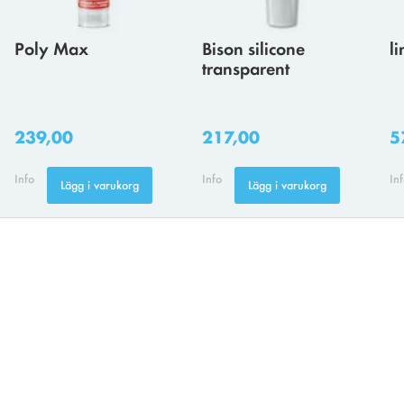
Poly Max
Bison silicone
l
transparent
239,00
217,00
5
Info
Info
In
Lägg i varukorg
Lägg i varukorg