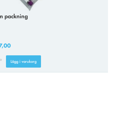
im packning
7,00
fo
Lägg i varukorg