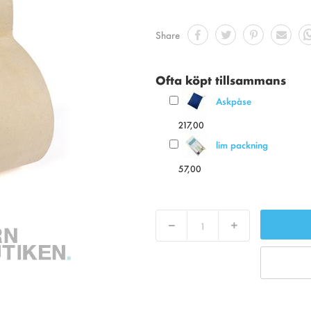
Share
Ofta köpt tillsammans
Askpåse
217,00
lim packning
57,00
Decrease
Increase