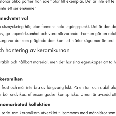
tonar olika partier från exemplar till exemplar. Det är inte ett f
inte ett serienummer.
 medvetet val
n utsmyckning här, utan formens hela utgångspunkt. Det är den d
a av, ge uppmärksamhet och vara närvarande. Formen gör en relat
org var det som präglade dem kan just hjärtat säga mer än ord.
ch hantering av keramikurnan
stabilt och hållbart material, men det har sina egenskaper att ta 
 keramiken
 frost och mår inte bra av långvarig fukt. På en torr och stabil pl
tar bör undvikas, eftersom godset kan spricka. Urnan är avsedd a
enomarbetad kollektion
n serie som keramikern utvecklat tillsammans med människor som sökt