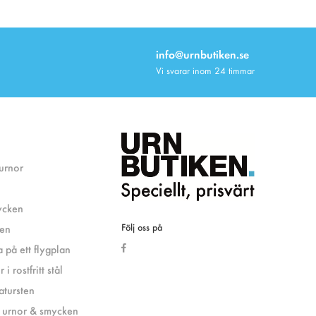
info@urnbutiken.se
Vi svarar inom 24 timmar
 urnor
ycken
Följ oss på
ken
 på ett flygplan
i rostfritt stål
atursten
 urnor & smycken