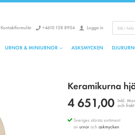
+4610 138 8904
Logga in
Kontaktformulär
Kör
URNOR & MINIURNOR
ASKSMYCKEN
DJURURN
Keramikurna hjä
4 651,00
Inkl. Mo
och frakt
Sveriges största sortiment
av
urnor
och
askmycken