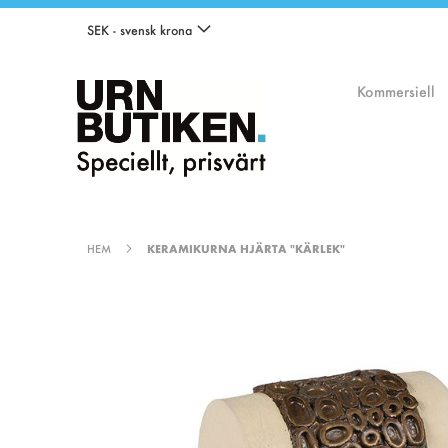
Valuta
Hoppa
SEK - svensk krona
till
innehållet
Kommersiell
HEM
KERAMIKURNA HJÄRTA "KÄRLEK"
Hoppa
till
slutet
av
bildgalleriet