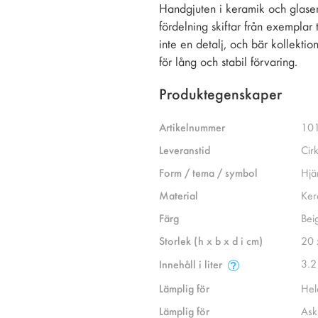
Handgjuten i keramik och glaser
fördelning skiftar från exemplar 
inte en detalj, och bär kollekti
för lång och stabil förvaring.
Produktegenskaper
Artikelnummer
10
Leveranstid
Cir
Form / tema / symbol
Hjä
Material
Ker
Färg
Bei
Storlek (h x b x d i cm)
20 
3.2
Innehåll i liter
Lämplig för
Hel
Lämplig för
Ask