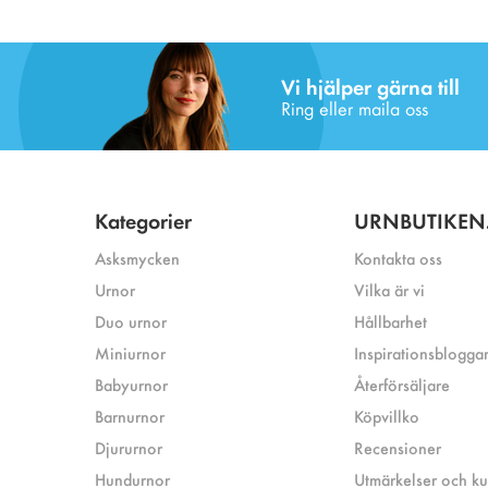
Vi hjälper gärna till
Ring eller maila oss
Kategorier
URNBUTIKEN
Asksmycken
Kontakta oss
Urnor
Vilka är vi
Duo urnor
Hållbarhet
Miniurnor
Inspirationsblogga
Babyurnor
Återförsäljare
Barnurnor
Köpvillko
Djururnor
Recensioner
Hundurnor
Utmärkelser och k