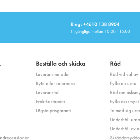
Ring: +4610 138 8904
Tillgängliga mellan 10:00 - 15:00
.
Beställa och skicka
Råd
Leveransmetoder
Råd vid val av
Byte eller returnera
Fylla en urna
Leveranstid
Råd om asksm
r
Fraktkostnader
Fylla asksmyc
Lägsta prisgaranti
Ta med sig urna
Underhåll urnor 
Underhåll av n
undrecensioner
Skräddarsydda