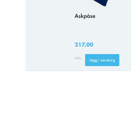
Askpåse
217,00
Info
Lägg i varukorg