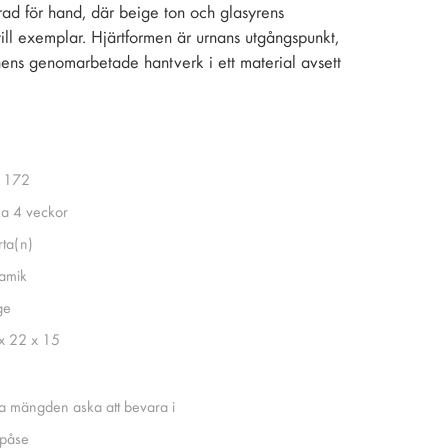
ad för hand, där beige ton och glasyrens
till exemplar. Hjärtformen är urnans utgångspunkt,
onens genomarbetade hantverk i ett material avsett
1172
ka 4 veckor
rta(n)
amik
ge
x 22 x 15
a mängden aska att bevara i
påse