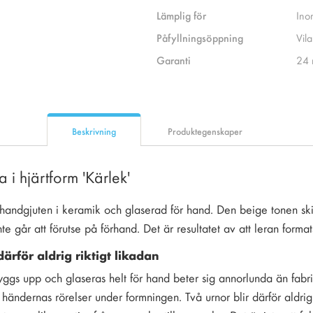
Lämplig för
Ino
Påfyllningsöppning
Vila
Garanti
24 
Beskrivning
Produktegenskaper
 i hjärtform 'Kärlek'
handgjuten i keramik och glaserad för hand. Den beige tonen skif
te går att förutse på förhand. Det är resultatet av att leran format
ärför aldrig riktigt likadan
gs upp och glaseras helt för hand beter sig annorlunda än fabriks
händernas rörelser under formningen. Två urnor blir därför aldrig