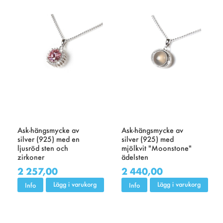
Ask-hängsmycke av
Ask-hängsmycke av
silver (925) med en
silver (925) med
ljusröd sten och
mjölkvit "Moonstone"
zirkoner
ädelsten
2 257,00
2 440,00
Lägg i varukorg
Lägg i varukorg
Info
Info