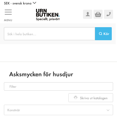
Hoppa
SEK - svensk krona
till
innehållet
MENU
Kör
Asksmycken för husdjur
Filter
Skriva ut katalogen