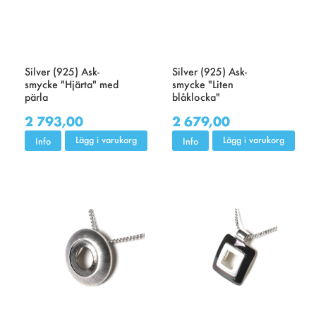
Silver (925) Ask-
Silver (925) Ask-
smycke "Hjärta" med
smycke "Liten
pärla
blåklocka"
2 793,00
2 679,00
Lägg i varukorg
Lägg i varukorg
Info
Info