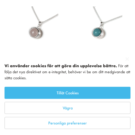
Vi använder cookies för att göra din upplevelse bättre.
För att
följa det nya direktivet om e-integritet, behöver vi be om ditt medgivande att
Ask-hänge av silver
Ask-hänge av silver
sätta cookies.
(925) rosenkvarts
(925) amazonit
ädelsten
ädelsten (ljusgrön)
Tillåt Cookies
2 440,00
2 440,00
Lägg i varukorg
Lägg i varukorg
Info
Info
Vägra
Personliga preferenser