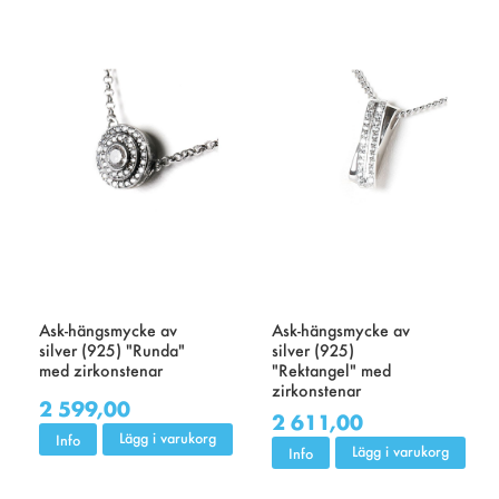
Ask-hängsmycke av
Ask-hängsmycke av
silver (925) "Runda"
silver (925)
med zirkonstenar
"Rektangel" med
zirkonstenar
2 599,00
2 611,00
Lägg i varukorg
Info
Lägg i varukorg
Info