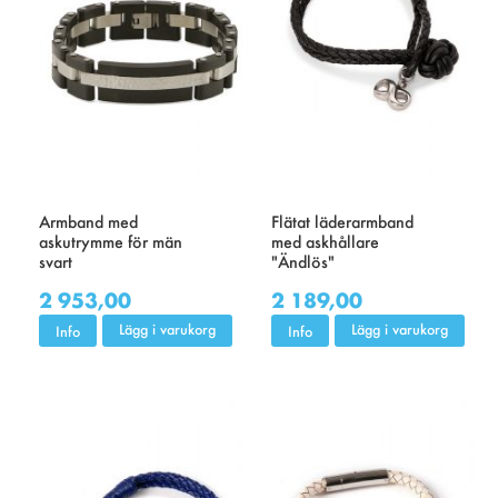
Armband med
Flätat läderarmband
askutrymme för män
med askhållare
svart
"Ändlös"
2 953,00
2 189,00
Lägg i varukorg
Lägg i varukorg
Info
Info