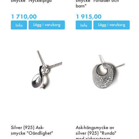
barn"
1 710,00
1 915,00
Lägg i varukorg
Lägg i varukorg
Info
Info
Silver (925) Ask-
Ask-hängsmycke av
smycke "Oändlighet"
silver (925) "Runda"
med zirkonstenar