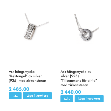
Ask-hängsmycke
Ask-hängsmycke av
"Rektangel" av silver
silver (925)
(925) med zirkonstenar
"Tillsammans för alltid"
med zirkonstenar
2 485,00
2 440,00
Lägg i varukorg
Info
Lägg i varukorg
Info