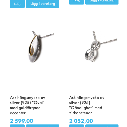
Info
Lägg i varukorg
Info
Ask-hängsmycke av
Ask-hängsmycke av
silver (925) "Oval"
silver (925)
med guldfärgade
"Oändlighet" med
accenter
zirkonstenar
2 599,00
2 052,00