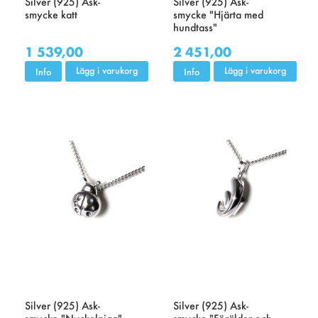
Silver (925) Ask-
Silver (925) Ask-
smycke katt
smycke "Hjärta med
hundtass"
1 539,00
2 451,00
Lägg i varukorg
Lägg i varukorg
Info
Info
Silver (925) Ask-
Silver (925) Ask-
smycke "Nyckelpiga"
smycke "Förälder och