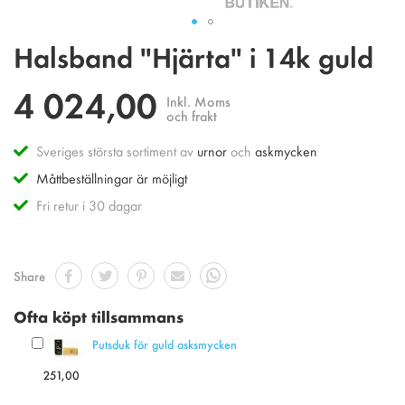
Hoppa
Halsband "Hjärta" i 14k guld
till
början
4 024,00
av
Inkl. Moms
bildgalleriet
och frakt
Sveriges största sortiment av
urnor
och
askmycken
Måttbeställningar är möjligt
Fri retur i 30 dagar
Share
Ofta köpt tillsammans
Putsduk för guld asksmycken
251,00