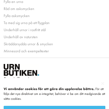
Fylla en urna
Råd om asksmycken
Fylla asksmycken
Ta med sig urna på ett flygplan
Underhåll urnor i rostfritt stål
Underhåll av natursten
Skräddarsydda urnor & smycken
Minnesord och exempeltexter
Vi använder cookies för att göra din upplevelse bättre.
För att
följa det nya direktivet om e-integritet, behöver vi be om ditt medgivande att
Del av
LEGEND
sätta cookies.