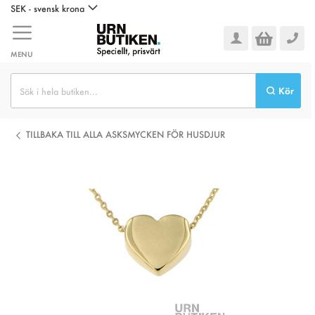
Hoppa
SEK - svensk krona
till
innehållet
MENU
Kör
TILLBAKA TILL ALLA ASKSMYCKEN FÖR HUSDJUR
Hoppa
till
slutet
av
bildgalleriet