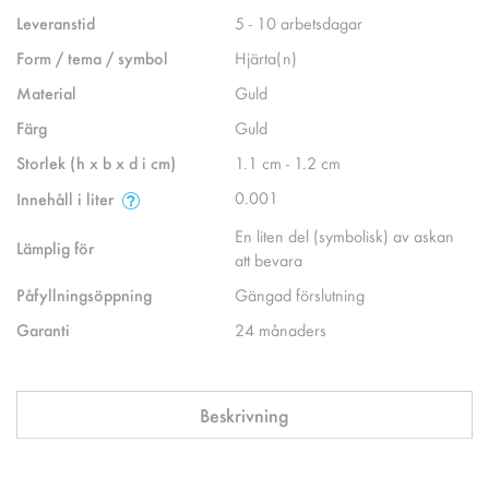
Leveranstid
5 - 10 arbetsdagar
Form / tema / symbol
Hjärta(n)
Material
Guld
Färg
Guld
Storlek (h x b x d i cm)
1.1 cm - 1.2 cm
0.001
Innehåll i liter
En liten del (symbolisk) av askan
Lämplig för
att bevara
Påfyllningsöppning
Gängad förslutning
Garanti
24 månaders
Beskrivning