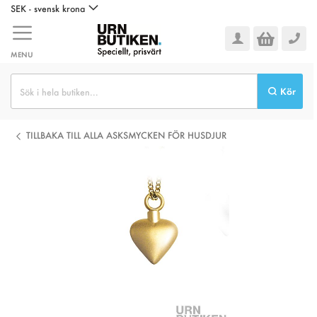
Hoppa
SEK - svensk krona
till
innehållet
MENU
Kör
TILLBAKA TILL ALLA ASKSMYCKEN FÖR HUSDJUR
Hoppa
till
slutet
av
bildgalleriet