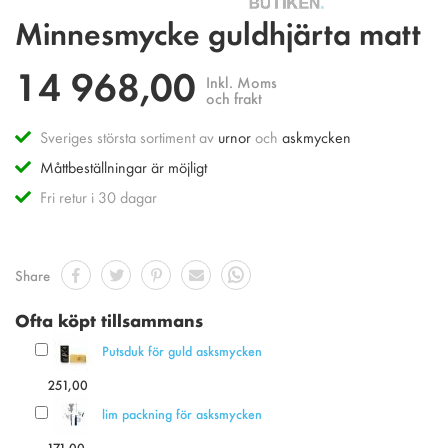
Hoppa
Minnesmycke guldhjärta matt
till
början
14 968,00
av
Inkl. Moms
bildgalleriet
och frakt
Sveriges största sortiment av
urnor
och
askmycken
Måttbeställningar är möjligt
Fri retur i 30 dagar
Share
Ofta köpt tillsammans
Putsduk för guld asksmycken
251,00
lim packning för asksmycken
171,00