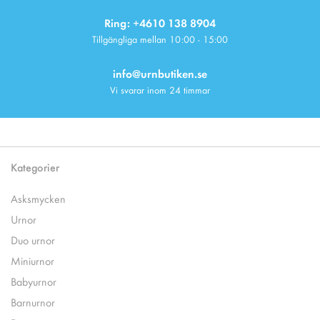
Ring: +4610 138 8904
Tillgängliga mellan 10:00 - 15:00
info@urnbutiken.se
Vi svarar inom 24 timmar
Kategorier
Asksmycken
Urnor
Duo urnor
Miniurnor
Babyurnor
Barnurnor