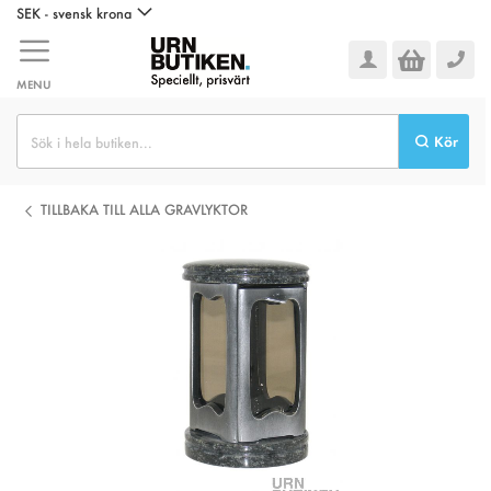
Hoppa
SEK - svensk krona
till
innehållet
MENU
Kör
TILLBAKA TILL ALLA GRAVLYKTOR
Hoppa
till
slutet
av
bildgalleriet