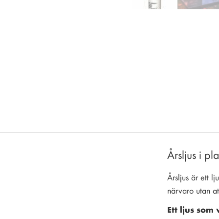
Hoppa
till
början
av
bildgalleriet
Årsljus i pl
Årsljus är ett l
närvaro utan at
Ett ljus som