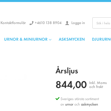
+4610 138 8904
Logga in
Kontaktformulär
Kör
URNOR & MINIURNOR
ASKSMYCKEN
DJURURN
Årsljus
844,00
Inkl. Moms
och frakt
Sveriges största sortiment
av
urnor
och
askmycken