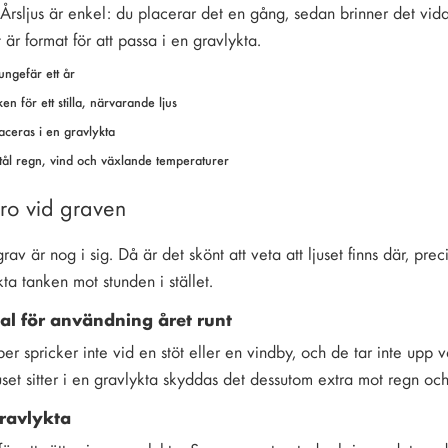
sljus är enkel: du placerar det en gång, sedan brinner det vida
t är format för att passa i en gravlykta.
ungefär ett år
en för ett stilla, närvarande ljus
laceras i en gravlykta
tål regn, vind och växlande temperaturer
aro vid graven
av är nog i sig. Då är det skönt att veta att ljuset finns där, pre
kta tanken mot stunden i stället.
ial för användning året runt
iber spricker inte vid en stöt eller en vindby, och de tar inte upp 
juset sitter i en gravlykta skyddas det dessutom extra mot regn och
gravlykta