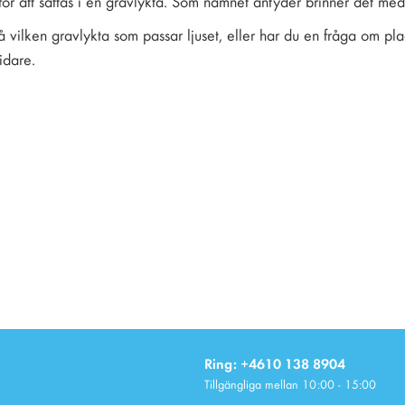
t för att sättas i en gravlykta. Som namnet antyder brinner det med
 vilken gravlykta som passar ljuset, eller har du en fråga om pl
idare.
Ring: +4610 138 8904
Tillgängliga mellan 10:00 - 15:00