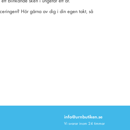
 ett blinkande sken i ungefär ett år.
aceringen? Hör gärna av dig i din egen takt, så
info@urnbutiken.se
Vi svarar inom 24 timmar