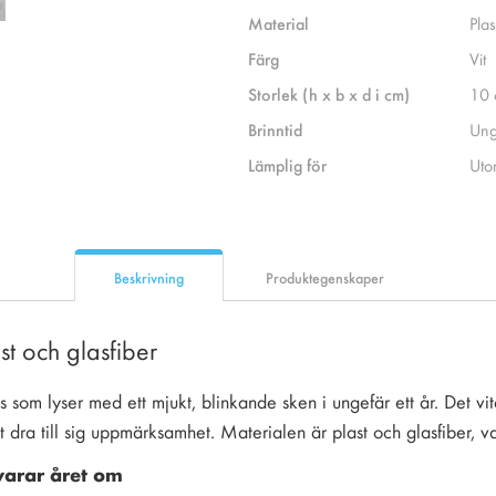
Material
Plas
Färg
Vit
Storlek (h x b x d i cm)
10 
Brinntid
Ung
Lämplig för
Uto
Beskrivning
Produktegenskaper
ast och glasfiber
jus som lyser med ett mjukt, blinkande sken i ungefär ett år. Det vi
t dra till sig uppmärksamhet. Materialen är plast och glasfiber, va
 varar året om