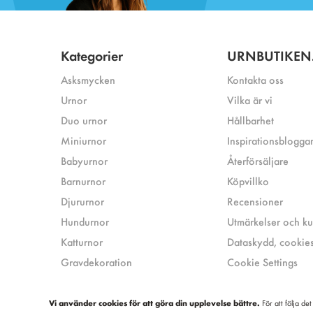
Kategorier
URNBUTIKEN
Asksmycken
Kontakta oss
Urnor
Vilka är vi
Duo urnor
Hållbarhet
Miniurnor
Inspirationsblogga
Babyurnor
Återförsäljare
Barnurnor
Köpvillko
Djururnor
Recensioner
Hundurnor
Utmärkelser och k
Katturnor
Dataskydd, cookies
Gravdekoration
Cookie Settings
Vi använder cookies för att göra din upplevelse bättre.
För att följa de