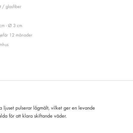
t / glasfiber
cm - Ø 3 cm
efär 12 månader
mhus
ta ljuset pulserar lågmält, vilket ger en levande
lda för att klara skiftande väder.