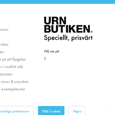
 urnor
ycken
Följ oss på
ken
 på ett flygplan
i rostfritt stål
atursten
 urnor & smycken
 exempeltexter
rsonliga preferenser
Tillåt Cookies
Vägra