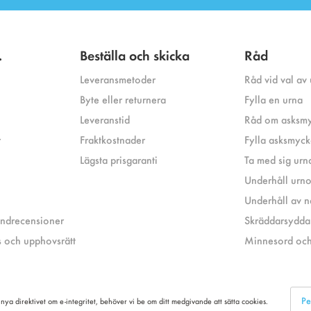
.
Beställa och skicka
Råd
Leveransmetoder
Råd vid val av
Byte eller returnera
Fylla en urna
Leveranstid
Råd om asksm
r
Fraktkostnader
Fylla asksmyc
Lägsta prisgaranti
Ta med sig urna
Underhåll urnor 
Underhåll av n
undrecensioner
Skräddarsydda
 och upphovsrätt
Minnesord och
Pe
t nya direktivet om e-integritet, behöver vi be om ditt medgivande att sätta cookies.