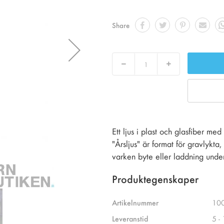
Share
Decrease
Increase
Ett ljus i plast och glasfiber me
"Årsljus" är format för gravlykta
varken byte eller laddning under
Produktegenskaper
Artikelnummer
10
Leveranstid
5 -