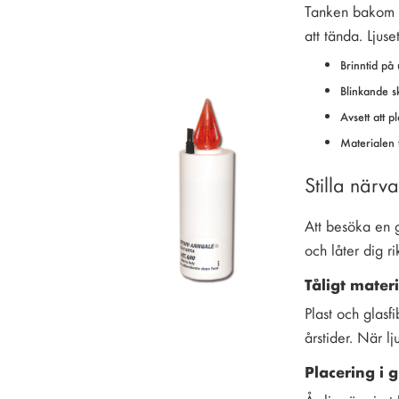
Tanken bakom År
att tända. Ljuse
Brinntid på 
Blinkande sk
Avsett att p
Materialen 
Stilla närv
Att besöka en gr
och låter dig ri
Tåligt mater
Plast och glasf
årstider. När l
Placering i 