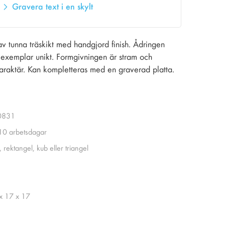
Gravera text i en skylt
av tunna träskikt med handgjord finish. Ådringen
exemplar unikt. Formgivningen är stram och
araktär. Kan kompletteras med en graverad platta.
0831
 10 arbetsdagar
, rektangel, kub eller triangel
x 17 x 17