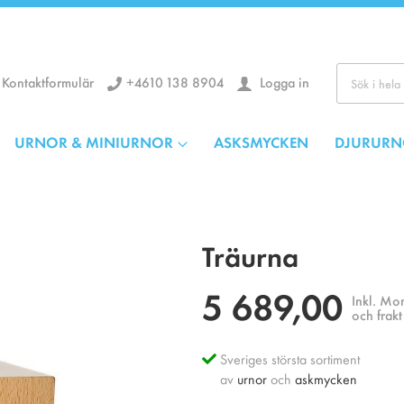
+4610 138 8904
Logga in
Kontaktformulär
Kör
URNOR & MINIURNOR
ASKSMYCKEN
DJURURN
Träurna
5 689,00
Inkl. Mo
och frakt
Sveriges största sortiment
av
urnor
och
askmycken