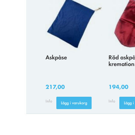
Askpåse
Röd askpå
kremation
217,00
194,00
Info
Info
Lägg i varukorg
Lägg i