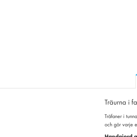
Träurna i f
Träfaner i tunn
och gör varje e
Handgjord a