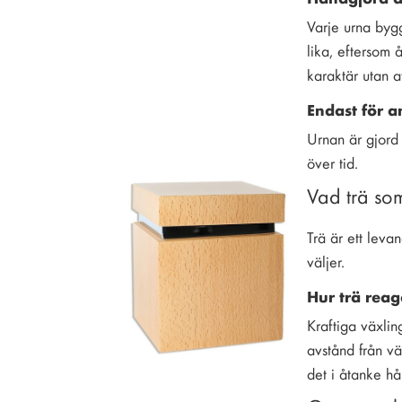
Varje urna bygg
lika, eftersom 
karaktär utan at
Endast för 
Urnan är gjord 
över tid.
Vad trä som
Trä är ett leva
väljer.
Hur trä reag
Kraftiga växling
avstånd från vä
det i åtanke hå