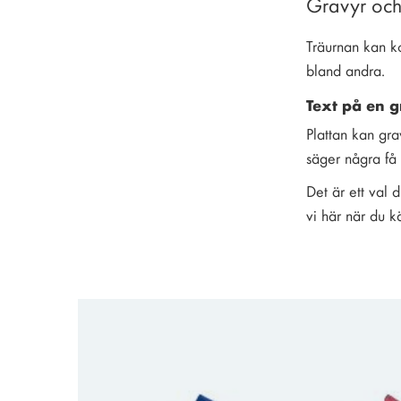
Gravyr och 
Träurnan kan ko
bland andra.
Text på en g
Plattan kan gr
säger några få 
Det är ett val 
vi här när du k