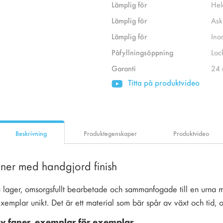
Lämplig för
Hel
Lämplig för
Ask
Lämplig för
Ino
Påfyllningsöppning
Loc
Garanti
24 
Titta på produktvideo
Beskrivning
Produktegenskaper
Produktvideo
aner med handgjord finish
a lager, omsorgsfullt bearbetade och sammanfogade till en urna m
xemplar unikt. Det är ett material som bär spår av växt och tid, o
v faner, exemplar för exemplar