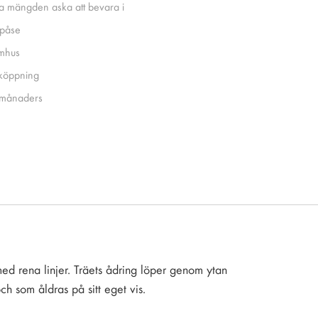
a mängden aska att bevara i
påse
mhus
köppning
månaders
ed rena linjer. Träets ådring löper genom ytan
ch som åldras på sitt eget vis.