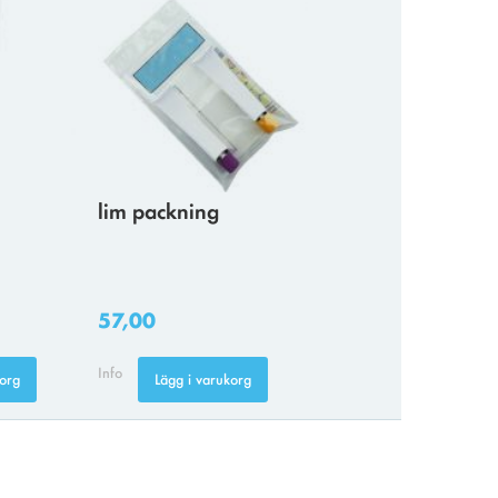
lim packning
57,00
Info
korg
Lägg i varukorg