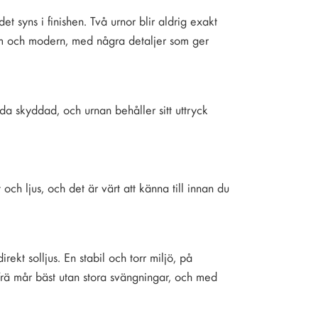
t syns i finishen. Två urnor blir aldrig exakt
tram och modern, med några detaljer som ger
da skyddad, och urnan behåller sitt uttryck
ch ljus, och det är värt att känna till innan du
rekt solljus. En stabil och torr miljö, på
. Trä mår bäst utan stora svängningar, och med