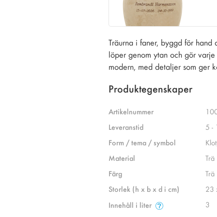
Träurna i faner, byggd för hand 
löper genom ytan och gör varje 
modern, med detaljer som ger k
Produktegenskaper
Artikelnummer
10
Leveranstid
5 -
Form / tema / symbol
Klot
Material
Trä
Färg
Trä
Storlek (h x b x d i cm)
23 
3
Innehåll i liter