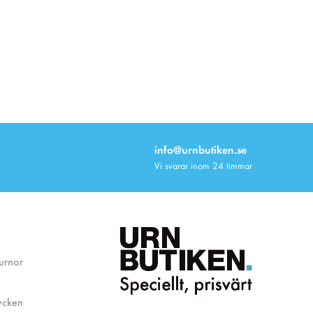
info@urnbutiken.se
Vi svarar inom 24 timmar
 urnor
ycken