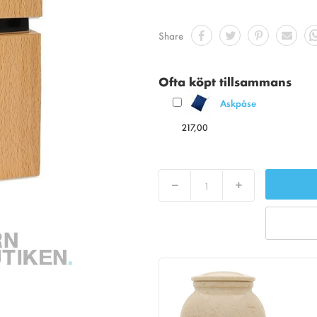
Share
Ofta köpt tillsammans
Askpåse
217,00
Decrease
Increase