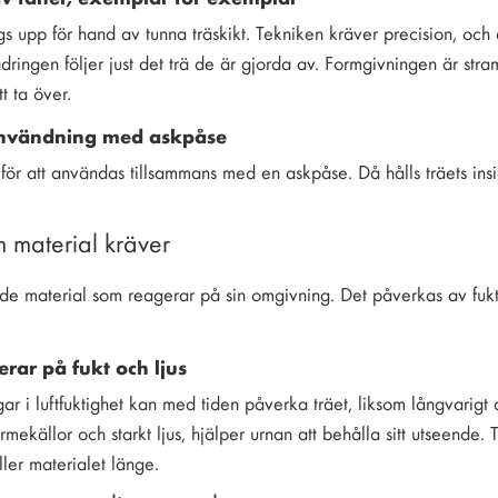
s upp för hand av tunna träskikt. Tekniken kräver precision, och de
ådringen följer just det trä de är gjorda av. Formgivningen är s
t ta över.
användning med askpåse
för att användas tillsammans med en askpåse. Då hålls träets insi
 material kräver
nde material som reagerar på sin omgivning. Det påverkas av fukt o
erar på fukt och ljus
ar i luftfuktighet kan med tiden påverka träet, liksom långvarigt di
rmekällor och starkt ljus, hjälper urnan att behålla sitt utseende
ller materialet länge.