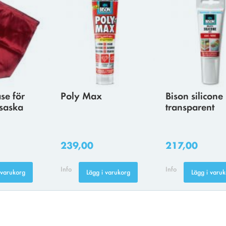
se för
Poly Max
Bison silicone
saska
transparent
239,00
217,00
Info
Info
 varukorg
Lägg i varukorg
Lägg i varu