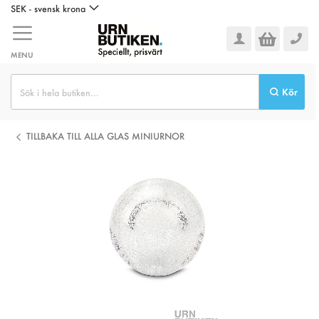
Hoppa
SEK - svensk krona
till
innehållet
MENU
Kör
TILLBAKA TILL ALLA GLAS MINIURNOR
Hoppa
till
slutet
av
bildgalleriet