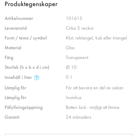
Produktegenskaper
Artikelnummer
101615
Leveranstid
Cirka 3 veckor
Form / tema / symbol
Klot, rektangel, kub eller triangel
Material
Glas
Färg
Transparent
Storlek (h x b x d i cm)
Ø 10
0.1
Innehåll i liter
Lämplig för
För att bevara en del av askan
Lämplig för
Inomhus
Påfyllningsöppning
Botten lock - möjligt att limma
Garanti
24 månaders