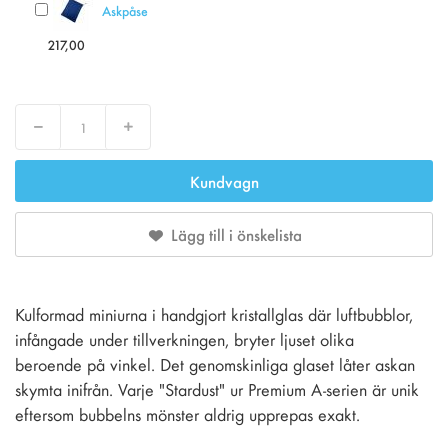
Askpåse
217,00
Decrease
Increase
Kundvagn
Lägg till i önskelista
Kulformad miniurna i handgjort kristallglas där luftbubblor,
infångade under tillverkningen, bryter ljuset olika
beroende på vinkel. Det genomskinliga glaset låter askan
skymta inifrån. Varje "Stardust" ur Premium A-serien är unik
eftersom bubbelns mönster aldrig upprepas exakt.