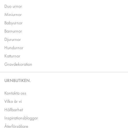
Duo urnor
Miniurnor
Babyurnor
Barnurnor
Djururnor
Hundurnor
Katturnor
Gravdekoration
URNBUTIKEN.
Kontakta oss
Vilka är vi
Hållbarhet
Inspirationsbloggar
Återförsäljare