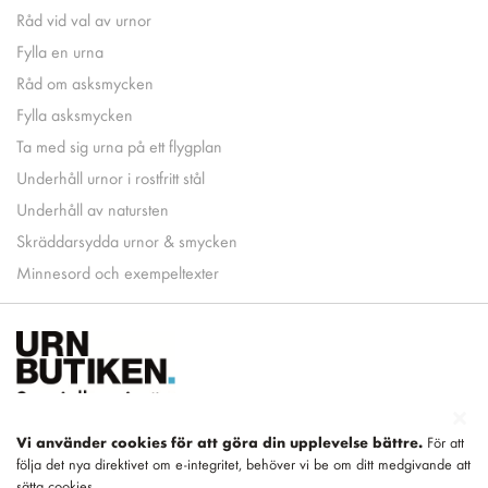
Råd vid val av urnor
Fylla en urna
Råd om asksmycken
Fylla asksmycken
Ta med sig urna på ett flygplan
Underhåll urnor i rostfritt stål
Underhåll av natursten
Skräddarsydda urnor & smycken
Minnesord och exempeltexter
Vi använder cookies för att göra din upplevelse bättre.
För att
följa det nya direktivet om e-integritet, behöver vi be om ditt medgivande att
Del av
LEGEND
sätta cookies.