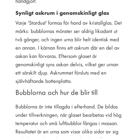
handgjort.
Synligt askrum i genomskinligt glas
Varje 'Stardust' formas för hand av kristallglas. Det
märks: bubblornas mönster ser aldrig likadant ut
två gånger, och ingen urna blir helt identisk med
en annan. I kärnan finns ett askrum där en del av
askan kan förvaras. Eftersom glaset är
genomskinligt syns askan delvis, vilket ger urnan
ett särskilt djup. Askrummet försluts med en
självhäftande bottenplatta.
Bubblorna och hur de blir till
Bubblorna är inte tillagda i efterhand. De bildas
under tillverkningen, när glaset bearbetas vid hög
temperatur och små luftbubblor fångas i massan.
Resultatet är en urna som visar olika sidor av sig