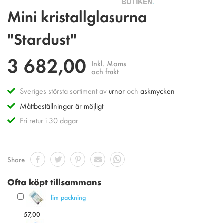
Hoppa
Mini kristallglasurna
till
början
"Stardust"
av
bildgalleriet
3 682,00
Inkl. Moms
och frakt
Sveriges största sortiment av
urnor
och
askmycken
Måttbeställningar är möjligt
Fri retur i 30 dagar
Share
Ofta köpt tillsammans
lim packning
57,00