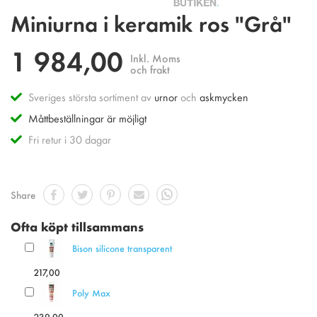
Hoppa
Miniurna i keramik ros "Grå"
till
början
1 984,00
av
Inkl. Moms
bildgalleriet
och frakt
Sveriges största sortiment av
urnor
och
askmycken
Måttbeställningar är möjligt
Fri retur i 30 dagar
Share
Ofta köpt tillsammans
Bison silicone transparent
217,00
Poly Max
239,00