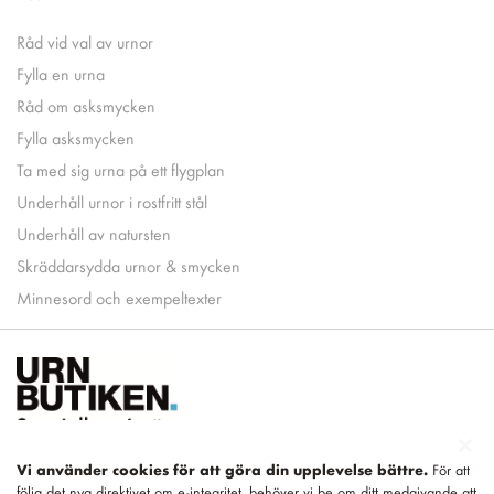
Råd vid val av urnor
Fylla en urna
Råd om asksmycken
Fylla asksmycken
Ta med sig urna på ett flygplan
Underhåll urnor i rostfritt stål
Underhåll av natursten
Skräddarsydda urnor & smycken
Minnesord och exempeltexter
Vi använder cookies för att göra din upplevelse bättre.
För att
följa det nya direktivet om e-integritet, behöver vi be om ditt medgivande att