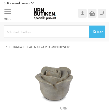
Hoppa
SEK - svensk krona
till
innehållet
MENU
Kör
TILLBAKA TILL ALLA KERAMIK MINIURNOR
Hoppa
till
slutet
av
bildgalleriet