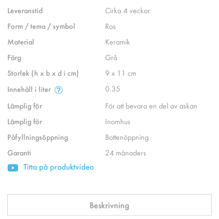
Leveranstid
Cirka 4 veckor
Form / tema / symbol
Ros
Material
Keramik
Färg
Grå
Storlek (h x b x d i cm)
9 x 11 cm
0.35
Innehåll i liter
Lämplig för
För att bevara en del av askan
Lämplig för
Inomhus
Påfyllningsöppning
Bottenöppning
Garanti
24 månaders
Titta på produktvideo
Beskrivning