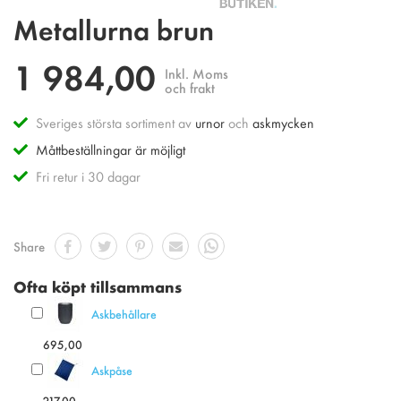
Hoppa
Metallurna brun
till
början
1 984,00
av
Inkl. Moms
bildgalleriet
och frakt
Sveriges största sortiment av
urnor
och
askmycken
Måttbeställningar är möjligt
Fri retur i 30 dagar
Share
Ofta köpt tillsammans
Askbehållare
695,00
Askpåse
217,00