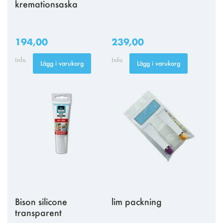
kremationsaska
194,00
239,00
Info
Info
Lägg i varukorg
Lägg i varukorg
Bison silicone
lim packning
transparent