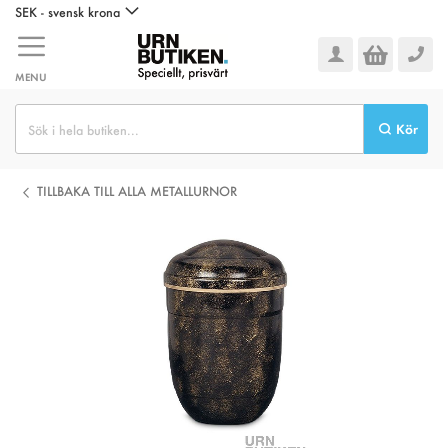
Hoppa
SEK - svensk krona
till
innehållet
MENU
Kör
TILLBAKA TILL ALLA METALLURNOR
Hoppa
till
slutet
av
bildgalleriet