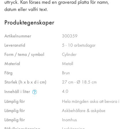
uttryck. Kan förses med en graverad platta för namn,
datum eller valfri text.
Produktegenskaper
Artikelnummer
300359
Leveranstid
5 - 10 arbetsdagar
Form / tema / symbol
Cylinder
Material
Metall
Färg
Brun
Storlek (h x b x d i cm)
27 cm - Ø 18.5 cm
4.0
Innehåll i liter
Lämplig för
Hela mängden aska att bevara i
Lämplig för
Askbehållare & askpåse
Lämplig för
Inomhus
Påfyllningsöppning
Locköppning