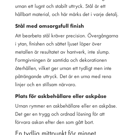
urnan ett lugnt och stabilt uttryck. Stål är ett
hållbart material, och här märks det i varje detalj.
Stål med omsorgsfull finish
Att bearbeta stål kräver precision. Övergångarna
i ytan, finishen och sättet ljuset löper över
metallen är resultatet av hantverk, inte slump.
Formgivningen är samtida och dekorationen
återhållen, vilket ger urnan ett tydligt men inte
påträngande uttryck. Det är en urna med rena
linjer och en stillsam närvaro.
Plats för askbehållare eller askpåse
Urnan rymmer en askbehållare eller en askpåse.
Det ger en trygg och ordnad lösning för att
förvara askan efter den som gått bort.
En tydlig mittpunkt för minnet