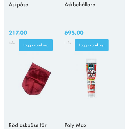
Askpåse
Askbehållare
217,00
695,00
Info
Info
Lägg i varukorg
Lägg i varukorg
Röd askpåse för
Poly Max