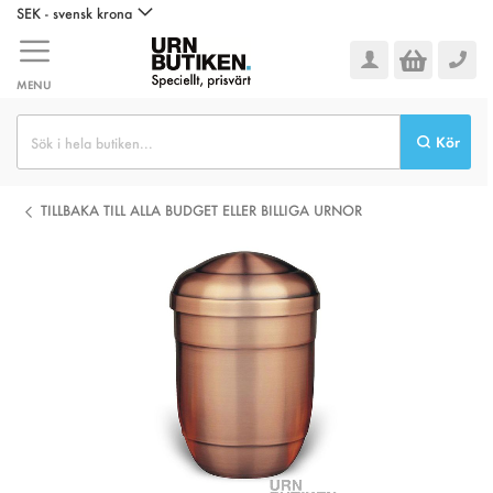
Hoppa
SEK - svensk krona
till
innehållet
MENU
Kör
TILLBAKA TILL ALLA BUDGET ELLER BILLIGA URNOR
Hoppa
till
slutet
av
bildgalleriet