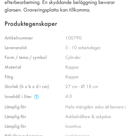
efterbearbetning. En skyddande beläggning bevarar
glansen. Graveringsplatta kan tillkomma.
Produktegenskaper
Artikelnummer
100790
Leveranstid
5 - 10 arbetsdagar
Form / tema / symbol
Cylinder
Material
Koppar
Färg
Koppar
Storlek (h x b x d i cm)
27 cm - Ø 18 cm
4.0
Innehåll i liter
Lämplig för
Hela mängden aska att bevara i
Lämplig för
Askbehållare & askpåse
Lämplig för
Inomhus
Påfyllningsöppning
Locköppning