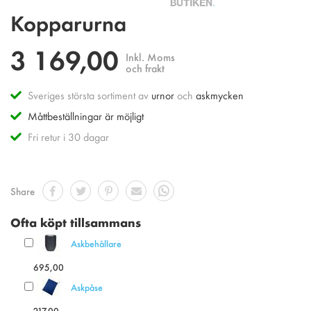
Hoppa
Kopparurna
till
början
3 169,00
av
Inkl. Moms
bildgalleriet
och frakt
Sveriges största sortiment av
urnor
och
askmycken
Måttbeställningar är möjligt
Fri retur i 30 dagar
Share
Ofta köpt tillsammans
Askbehållare
695,00
Askpåse
217,00