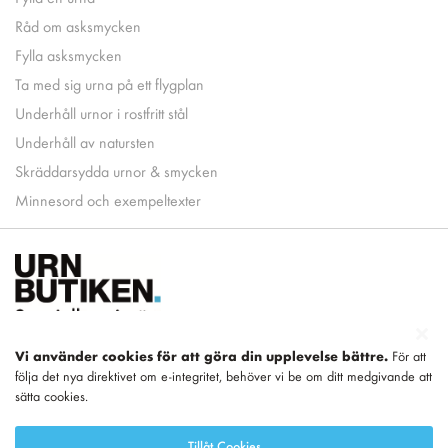
Råd om asksmycken
Fylla asksmycken
Ta med sig urna på ett flygplan
Underhåll urnor i rostfritt stål
Underhåll av natursten
Skräddarsydda urnor & smycken
Minnesord och exempeltexter
Vi använder cookies för att göra din upplevelse bättre.
För att
följa det nya direktivet om e-integritet, behöver vi be om ditt medgivande att
Del av
LEGEND
sätta cookies.
Tillåt Cookies