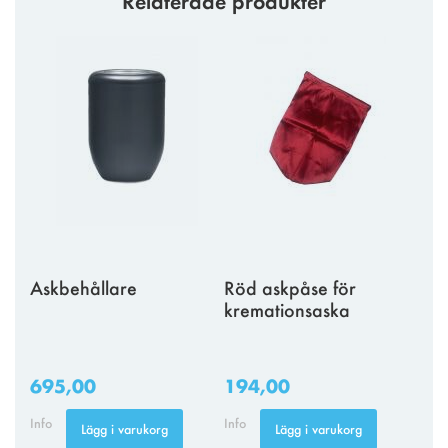
Relaterade produkter
Askbehållare
Röd askpåse för
kremationsaska
695,00
194,00
Info
Info
Lägg i varukorg
Lägg i varukorg