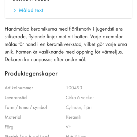
Målad text
Handmålad keramikurna med fjärilsmotiv i jugendstilens
stiliserade, flytande linjer mot vit botten. Varje exemplar
målas för hand i en keramikverkstad, vilket gör varje urna
unik. Formen är vasliknande med öppning för värmeljus.
Dekoren kan anpassas efter önskemål.
Produktegenskaper
Artikelnummer
100493
Leveranstid
Cirka 6 veckor
Form / tema / symbol
Cylinder, Fjäril
Material
Keramik
Färg
Vit
Storlek (h x b x d i cm)
H ± 35 cm