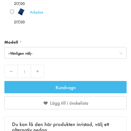
217,00
Askpåse
217,00
Modell
Decrease
Increase
Kundvagn
Lägg till i önskelista
Du kan få den här produkten inristad, välj ett
alternativ nedan