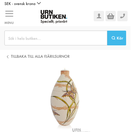
Hoppa
SEK - svensk krona
till
innehållet
MENU
Kör
TILLBAKA TILL ALLA FJÄRILSURNOR
Hoppa
till
slutet
av
bildgalleriet