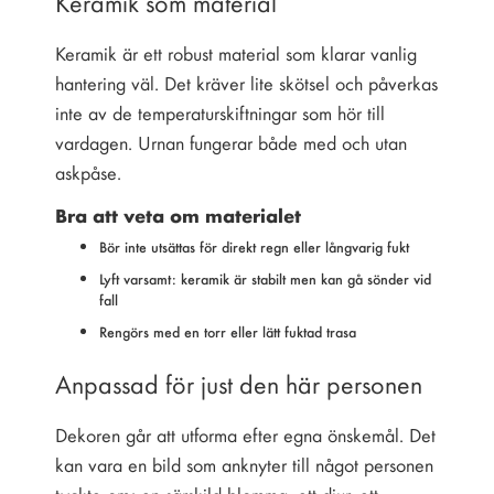
Keramik som material
Keramik är ett robust material som klarar vanlig
hantering väl. Det kräver lite skötsel och påverkas
inte av de temperaturskiftningar som hör till
vardagen. Urnan fungerar både med och utan
askpåse.
Bra att veta om materialet
Bör inte utsättas för direkt regn eller långvarig fukt
Lyft varsamt: keramik är stabilt men kan gå sönder vid
fall
Rengörs med en torr eller lätt fuktad trasa
Anpassad för just den här personen
Dekoren går att utforma efter egna önskemål. Det
kan vara en bild som anknyter till något personen