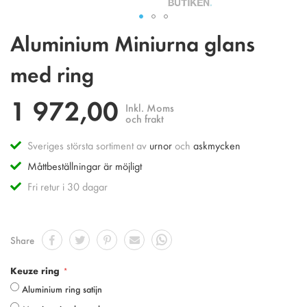
Hoppa
Aluminium Miniurna glans
till
början
med ring
av
bildgalleriet
1 972,00
Inkl. Moms
och frakt
Sveriges största sortiment av
urnor
och
askmycken
Måttbeställningar är möjligt
Fri retur i 30 dagar
Share
Keuze ring
Aluminium ring satijn