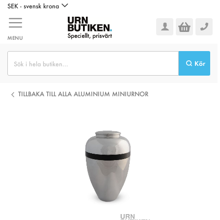
Hoppa
SEK - svensk krona
till
innehållet
MENU
Kör
TILLBAKA TILL ALLA ALUMINIUM MINIURNOR
Hoppa
till
slutet
av
bildgalleriet